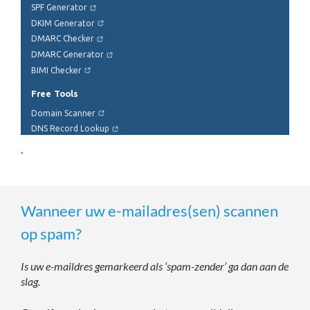
.
Wanneer uw e-mailadres(sen) scannen
op spam?
Is uw e-maildres gemarkeerd als ‘spam-zender’ ga dan aan de
slag.