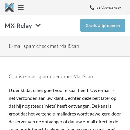
Ga
31 (0)70 415 4839
Toggle
naar
Navigation
inhoud
MX-Relay
Gratis Uitproberen
Over Ons
SMTP
Nieuws
E-mail spam check met MailScan
Inbox Defense
Kenniscentrum
Gratis e-mail spam check met MailScan
Email Protectie
Ontvang Support
U denkt dat u het goed voor elkaar heeft. Uw e-mail is
net verzonden aan uw klant… echter, deze belt later op
Monitor365
dat hij nog steeds ‘niets’ heeft ontvangen. De kans is
groot dat het verzend e-mailadres wordt geweigerd door
Prijzen
de server van de ontvanger of dat uw e-mail direct in de
spambox is terecht gekomen (ongewenste e-mail box).