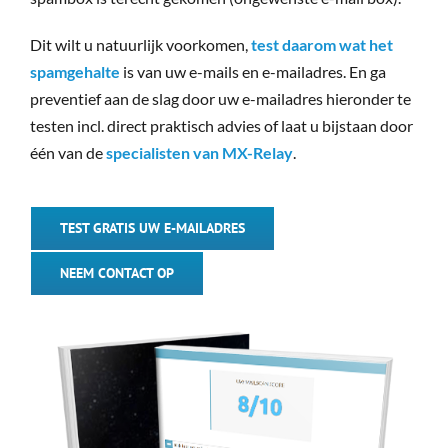
30-Dagen Gratis
Dit wilt u natuurlijk voorkomen,
test daarom wat het
spamgehalte
is van uw e-mails en e-mailadres. En ga
Login Portaal
preventief aan de slag door uw e-mailadres hieronder te
testen incl. direct praktisch advies of laat u bijstaan door
één van de
specialisten van MX-Relay
.
31 (0)70 415 4839
TEST GRATIS UW E-MAILADRES
NEEM CONTACT OP