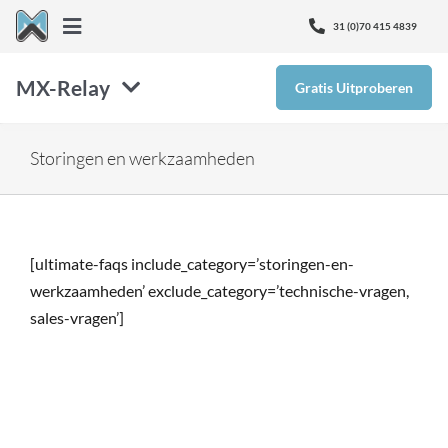
Ga
31 (0)70 415 4839
Toggle
naar
Navigation
inhoud
MX-Relay
Gratis Uitproberen
Over Ons
SMTP
Nieuws
Storingen en werkzaamheden
Inbox Defense
Kenniscentrum
[ultimate-faqs include_category=’storingen-en-
Email Protectie
Ontvang Support
werkzaamheden’ exclude_category=’technische-vragen,
sales-vragen’]
Monitor365
Prijzen