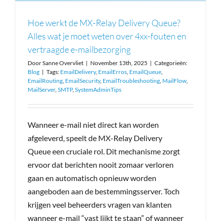
30-Dagen Gratis
Hoe werkt de MX-Relay Delivery Queue?
Alles wat je moet weten over 4xx-fouten en
Login Portaal
vertraagde e-mailbezorging
Door
Sanne Overvliet
|
November 13th, 2025
|
Categorieën:
Blog
|
Tags:
EmailDelivery
,
EmailErros
,
EmailQueue
,
31 (0)70 415 4839
EmailRouting
,
EmailSecurity
,
EmailTroubleshooting
,
MailFlow
,
MailServer
,
SMTP
,
SystemAdminTips
Wanneer e-mail niet direct kan worden
afgeleverd, speelt de MX-Relay Delivery
Queue een cruciale rol. Dit mechanisme zorgt
ervoor dat berichten nooit zomaar verloren
gaan en automatisch opnieuw worden
aangeboden aan de bestemmingsserver. Toch
krijgen veel beheerders vragen van klanten
wanneer e-mail “vast lijkt te staan” of wanneer