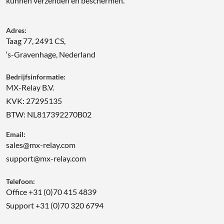
kunnen verzenden én beschermen.
Adres:
Taag 77, 2491 CS,
‘s-Gravenhage, Nederland
Bedrijfsinformatie:
MX-Relay B.V.
KVK: 27295135
BTW: NL817392270B02
Email:
sales@mx-relay.com
support@mx-relay.com
Telefoon:
Office +31 (0)70 415 4839
Support +31 (0)70 320 6794