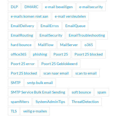
DLP
DMARC
e-mail beveiligen
e-mailsecurity
e-mails komen niet aan
e-mail versleutelen
EmailDelivery
EmailErros
EmailQueue
EmailRouting
EmailSecurity
EmailTroubleshooting
hard bounce
MailFlow
MailServer
o365
office365
phishing
Poort 25
Poort 25 blocked
Poort 25 error
Poort 25 Geblokkeerd
Port 25 blocked
scan naar email
scan to email
SMTP
smtp bulk email
SMTP Service Bulk Email Sending
soft bounce
spam
spamfilters
SystemAdminTips
ThreatDetection
TLS
veilig e-mailen