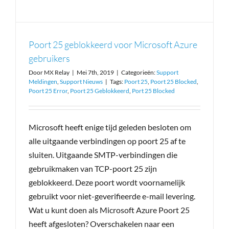
30-Dagen Gratis
Poort 25 geblokkeerd voor Microsoft Azure
Login Portaal
gebruikers
Door
MX Relay
|
Mei 7th, 2019
|
Categorieën:
Support
31 (0)70 415 4839
Meldingen
,
Support Nieuws
|
Tags:
Poort 25
,
Poort 25 Blocked
,
Poort 25 Error
,
Poort 25 Geblokkeerd
,
Port 25 Blocked
Microsoft heeft enige tijd geleden besloten om
alle uitgaande verbindingen op poort 25 af te
sluiten. Uitgaande SMTP-verbindingen die
gebruikmaken van TCP-poort 25 zijn
geblokkeerd. Deze poort wordt voornamelijk
gebruikt voor niet-geverifieerde e-mail levering.
Wat u kunt doen als Microsoft Azure Poort 25
heeft afgesloten? Overschakelen naar een