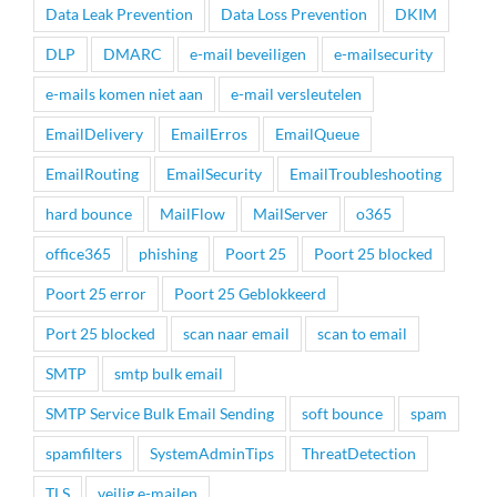
Data Leak Prevention
Data Loss Prevention
DKIM
DLP
DMARC
e-mail beveiligen
e-mailsecurity
e-mails komen niet aan
e-mail versleutelen
EmailDelivery
EmailErros
EmailQueue
EmailRouting
EmailSecurity
EmailTroubleshooting
hard bounce
MailFlow
MailServer
o365
office365
phishing
Poort 25
Poort 25 blocked
Poort 25 error
Poort 25 Geblokkeerd
Port 25 blocked
scan naar email
scan to email
SMTP
smtp bulk email
SMTP Service Bulk Email Sending
soft bounce
spam
spamfilters
SystemAdminTips
ThreatDetection
TLS
veilig e-mailen