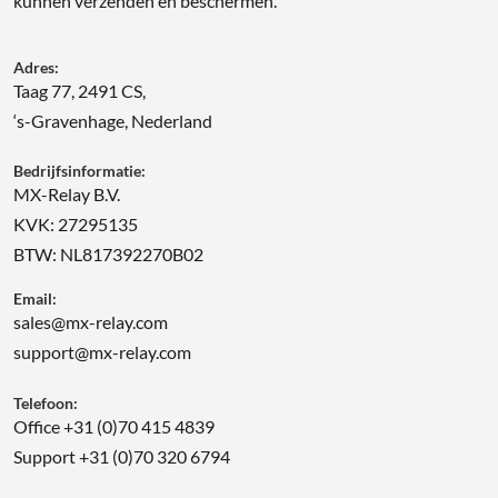
kunnen verzenden én beschermen.
Adres:
Taag 77, 2491 CS,
‘s-Gravenhage, Nederland
Bedrijfsinformatie:
MX-Relay B.V.
KVK: 27295135
BTW: NL817392270B02
Email:
sales@mx-relay.com
support@mx-relay.com
Telefoon:
Office +31 (0)70 415 4839
Support +31 (0)70 320 6794