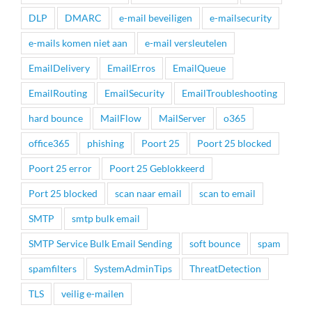
DLP
DMARC
e-mail beveiligen
e-mailsecurity
e-mails komen niet aan
e-mail versleutelen
EmailDelivery
EmailErros
EmailQueue
EmailRouting
EmailSecurity
EmailTroubleshooting
hard bounce
MailFlow
MailServer
o365
office365
phishing
Poort 25
Poort 25 blocked
Poort 25 error
Poort 25 Geblokkeerd
Port 25 blocked
scan naar email
scan to email
SMTP
smtp bulk email
SMTP Service Bulk Email Sending
soft bounce
spam
spamfilters
SystemAdminTips
ThreatDetection
TLS
veilig e-mailen