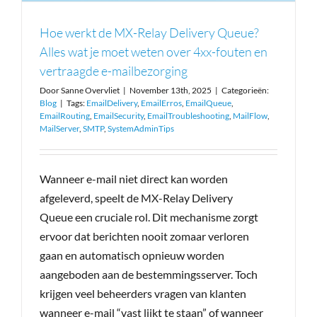
30-Dagen Gratis
Hoe werkt de MX-Relay Delivery Queue?
Alles wat je moet weten over 4xx-fouten en
Login Portaal
vertraagde e-mailbezorging
Door
Sanne Overvliet
|
November 13th, 2025
|
Categorieën:
Blog
|
Tags:
EmailDelivery
,
EmailErros
,
EmailQueue
,
31 (0)70 415 4839
EmailRouting
,
EmailSecurity
,
EmailTroubleshooting
,
MailFlow
,
MailServer
,
SMTP
,
SystemAdminTips
Wanneer e-mail niet direct kan worden
afgeleverd, speelt de MX-Relay Delivery
Queue een cruciale rol. Dit mechanisme zorgt
ervoor dat berichten nooit zomaar verloren
gaan en automatisch opnieuw worden
aangeboden aan de bestemmingsserver. Toch
krijgen veel beheerders vragen van klanten
wanneer e-mail “vast lijkt te staan” of wanneer