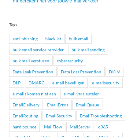
dit betekent het voor jouw e-mailverkeer
Tags
anti-phishing
blacklist
bulk email
bulk email service provider
bulk mail sending
bulk mail versturen
cybersecurity
Data Leak Prevention
Data Loss Prevention
DKIM
DLP
DMARC
e-mail beveiligen
e-mailsecurity
e-mails komen niet aan
e-mail versleutelen
EmailDelivery
EmailErros
EmailQueue
EmailRouting
EmailSecurity
EmailTroubleshooting
hard bounce
MailFlow
MailServer
o365