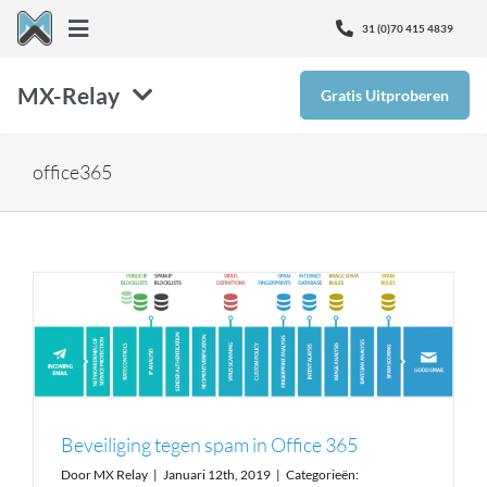
Ga
31 (0)70 415 4839
Toggle
naar
Navigation
inhoud
MX-Relay
Gratis Uitproberen
Over Ons
SMTP
Nieuws
office365
Inbox Defense
Kenniscentrum
Email Protectie
Ontvang Support
Monitor365
Beveiliging tegen spam in Office 365
Prijzen
Door
MX Relay
|
Januari 12th, 2019
|
Categorieën: