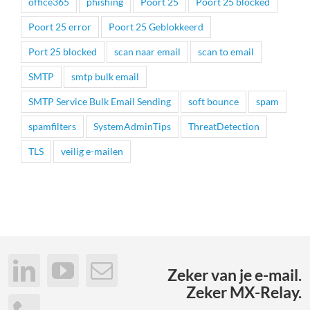
office365
phishing
Poort 25
Poort 25 blocked
Poort 25 error
Poort 25 Geblokkeerd
Port 25 blocked
scan naar email
scan to email
SMTP
smtp bulk email
SMTP Service Bulk Email Sending
soft bounce
spam
spamfilters
SystemAdminTips
ThreatDetection
TLS
veilig e-mailen
Zeker van je e-mail.
Zeker MX-Relay.