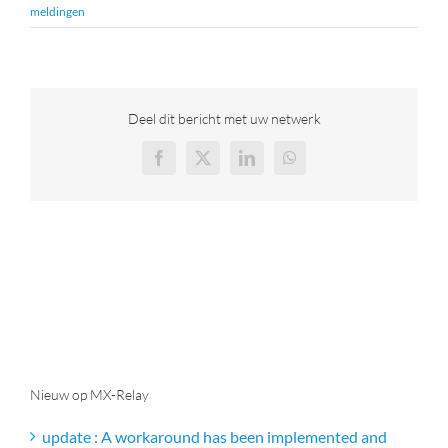
meldingen
30-Dagen Gratis
Login Portaal
Deel dit bericht met uw netwerk
31 (0)70 415 4839
Facebook
X
LinkedIn
WhatsApp
Nieuw op MX-Relay
update : A workaround has been implemented and