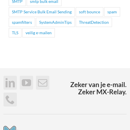
SMTP
smtp bulk email
SMTP Service Bulk Email Sending
soft bounce
spam
spamfilters
SystemAdminTips
ThreatDetection
TLS
veilig e-mailen
Zeker van je e-mail.
Zeker MX-Relay.