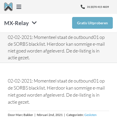
Ga
31 (0)70 415 4839
Toggle
naar
Navigation
inhoud
MX-Relay
Gratis Uitproberen
Over Ons
02-02-2021: Momenteel staat de outbound01 op
SMTP
Nieuws
de SORBS blacklist. Hierdoor kan sommige e-mail
niet goed worden afgeleverd. De de-listing is in
Inbox Defense
actie gezet.
Kenniscentrum
Email Protectie
Ontvang Support
02-02-2021: Momenteel staat de outbound01 op
de SORBS blacklist. Hierdoor kan sommige e-mail
Monitor365
niet goed worden afgeleverd. De de-listing is in
actie gezet.
Prijzen
Door
Marc Bakker
|
februari 2nd, 2021
|
Categorieën:
Gesloten