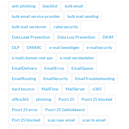
anti-phishing
blacklist
bulk email
bulk email service provider
bulk mail sending
bulk mail versturen
cybersecurity
Data Leak Prevention
Data Loss Prevention
DKIM
DLP
DMARC
e-mail beveiligen
e-mailsecurity
e-mails komen niet aan
e-mail versleutelen
EmailDelivery
EmailErros
EmailQueue
EmailRouting
EmailSecurity
EmailTroubleshooting
hard bounce
MailFlow
MailServer
o365
office365
phishing
Poort 25
Poort 25 blocked
Poort 25 error
Poort 25 Geblokkeerd
Port 25 blocked
scan naar email
scan to email