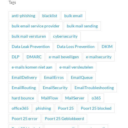
Tags
anti-phishing
blacklist
bulk email
bulk email service provider
bulk mail sending
bulk mail versturen
cybersecurity
Data Leak Prevention
Data Loss Prevention
DKIM
DLP
DMARC
e-mail beveiligen
e-mailsecurity
e-mails komen niet aan
e-mail versleutelen
EmailDelivery
EmailErros
EmailQueue
EmailRouting
EmailSecurity
EmailTroubleshooting
hard bounce
MailFlow
MailServer
o365
office365
phishing
Poort 25
Poort 25 blocked
Poort 25 error
Poort 25 Geblokkeerd