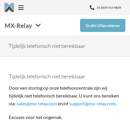
Ga
31 (0)70 415 4839
Toggle
naar
Navigation
inhoud
MX-Relay
Gratis Uitproberen
Over Ons
SMTP
Nieuws
Tijdelijk telefonisch niet bereikbaar
Inbox Defense
Kenniscentrum
Tijdelijk telefonisch niet bereikbaar
Email Protectie
Ontvang Support
Door een storing op onze telefooncentrale zijn wij
tijdelijk niet telefonisch bereikbaar. U kunt ons bereiken
Monitor365
via:
sales@mx-relay.com
en/of
support@mx-relay.com
.
Excuses voor het ongemak.
Prijzen