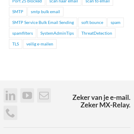
Port 25 blocked
scan naar email
scan to email
SMTP
smtp bulk email
SMTP Service Bulk Email Sending
soft bounce
spam
spamfilters
SystemAdminTips
ThreatDetection
TLS
veilig e-mailen
Zeker van je e-mail.
Zeker MX-Relay.