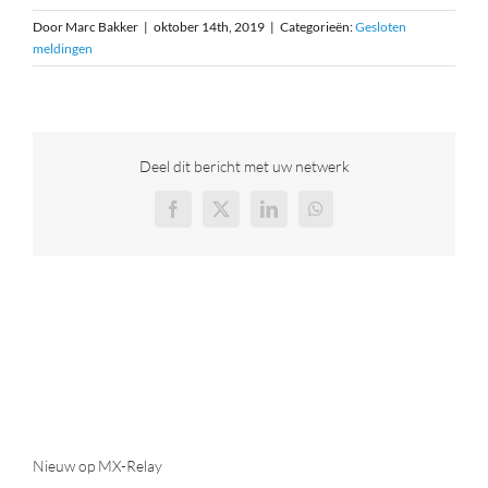
Door
Marc Bakker
|
oktober 14th, 2019
|
Categorieën:
Gesloten
30-Dagen Gratis
meldingen
Login Portaal
Deel dit bericht met uw netwerk
31 (0)70 415 4839
Facebook
X
LinkedIn
WhatsApp
Nieuw op MX-Relay