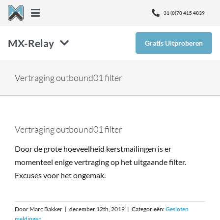
Ga
31 (0)70 415 4839
Toggle
naar
Navigation
inhoud
MX-Relay
Gratis Uitproberen
Over Ons
SMTP
Nieuws
Vertraging outbound01 filter
Inbox Defense
Kenniscentrum
Vertraging outbound01 filter
Email Protectie
Ontvang Support
Door de grote hoeveelheid kerstmailingen is er
momenteel enige vertraging op het uitgaande filter.
Monitor365
Excuses voor het ongemak.
Prijzen
Door
Marc Bakker
|
december 12th, 2019
|
Categorieën:
Gesloten
meldingen