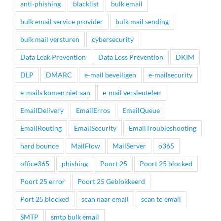
anti-phishing
blacklist
bulk email
bulk email service provider
bulk mail sending
bulk mail versturen
cybersecurity
Data Leak Prevention
Data Loss Prevention
DKIM
DLP
DMARC
e-mail beveiligen
e-mailsecurity
e-mails komen niet aan
e-mail versleutelen
EmailDelivery
EmailErros
EmailQueue
EmailRouting
EmailSecurity
EmailTroubleshooting
hard bounce
MailFlow
MailServer
o365
office365
phishing
Poort 25
Poort 25 blocked
Poort 25 error
Poort 25 Geblokkeerd
Port 25 blocked
scan naar email
scan to email
SMTP
smtp bulk email