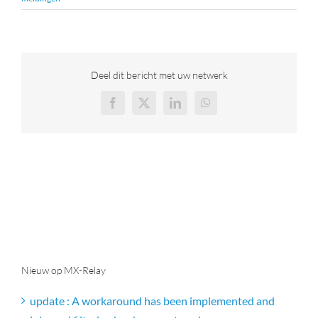
30-Dagen Gratis
Login Portaal
Deel dit bericht met uw netwerk
Facebook
X
LinkedIn
WhatsApp
31 (0)70 415 4839
Nieuw op MX-Relay
update : A workaround has been implemented and