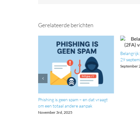
Gerelateerde berichten
Belangrijk:
29 septem
September 
 Delivery
Phishing is geen spam – en dat vraagt
et weten over
om een totaal andere aanpak
de e-
November 3rd, 2025