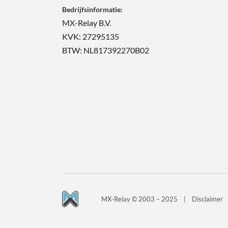
Bedrijfsinformatie:
MX-Relay B.V.
KVK: 27295135
BTW: NL817392270B02
MX-Relay © 2003 – 2025
|
Disclaimer