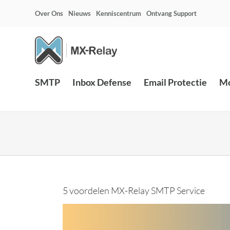
Ga
Over Ons
Nieuws
Kenniscentrum
Ontvang Support
naar
inhoud
SMTP
Inbox Defense
Email Protectie
Mo
5 voordelen MX-Relay SMTP Service