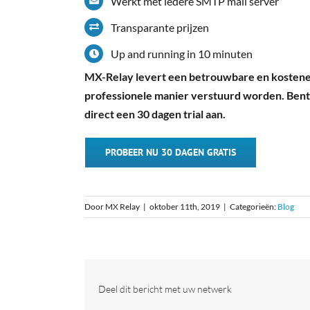
Werkt met iedere SMTP mail server
Transparante prijzen
Up and running in 10 minuten
MX-Relay levert een betrouwbare en kostene
professionele manier verstuurd worden. Ben
direct een 30 dagen trial aan.
PROBEER NU 30 DAGEN GRATIS
Door
MX Relay
|
oktober 11th, 2019
|
Categorieën:
Blog
Deel dit bericht met uw netwerk