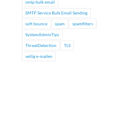
smtp bulk email
SMTP Service Bulk Email Sending
soft bounce
spam
spamfilters
SystemAdminTips
ThreatDetection
TLS
veilig e-mailen
Geen limiet op e-mailverzending met
Hoe werkt de MX-Relay Deli
MX-Relay Office365 SMTP
Queue? Alles wat je moet we
4xx-fouten en vertraagde e-
Juni 24th, 2025
mailbezorging
November 13th, 2025