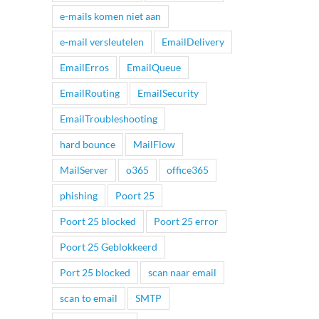
e-mails komen niet aan
e-mail versleutelen
EmailDelivery
EmailErros
EmailQueue
EmailRouting
EmailSecurity
EmailTroubleshooting
hard bounce
MailFlow
MailServer
o365
office365
phishing
Poort 25
Poort 25 blocked
Poort 25 error
Poort 25 Geblokkeerd
Port 25 blocked
scan naar email
scan to email
SMTP
App