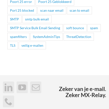
Poort 25 error
Poort 25 Geblokkeerd
Port 25 blocked
scan naar email
scan to email
SMTP
smtp bulk email
SMTP Service Bulk Email Sending
soft bounce
spam
spamfilters
SystemAdminTips
ThreatDetection
TLS
veilig e-mailen
Zeker van je e-mail.
Zeker MX-Relay.