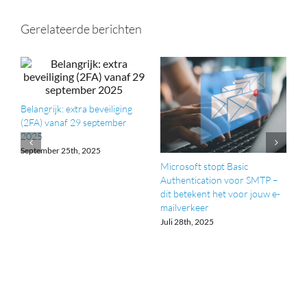
Gerelateerde berichten
Belangrijk: extra beveiliging
(2FA) vanaf 29 september
2025
September 25th, 2025
at
Microsoft stopt Basic
G
Authentication voor SMTP –
m
dit betekent het voor jouw e-
O
mailverkeer
J
Juli 28th, 2025