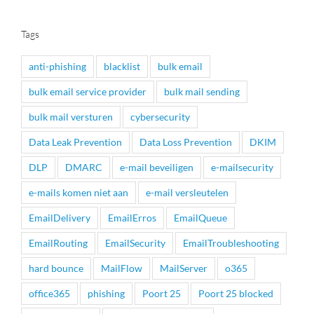
Tags
anti-phishing
blacklist
bulk email
bulk email service provider
bulk mail sending
bulk mail versturen
cybersecurity
Data Leak Prevention
Data Loss Prevention
DKIM
DLP
DMARC
e-mail beveiligen
e-mailsecurity
e-mails komen niet aan
e-mail versleutelen
EmailDelivery
EmailErros
EmailQueue
EmailRouting
EmailSecurity
EmailTroubleshooting
hard bounce
MailFlow
MailServer
o365
office365
phishing
Poort 25
Poort 25 blocked