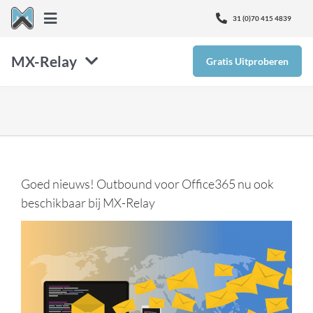
Ga
31 (0)70 415 4839
Toggle
naar
Navigation
inhoud
MX-Relay
Gratis Uitproberen
Over Ons
SMTP
Nieuws
Inbox Defense
Kenniscentrum
Goed nieuws! Outbound voor Office365 nu ook
Email Protectie
Ontvang Support
beschikbaar bij MX-Relay
Monitor365
Prijzen